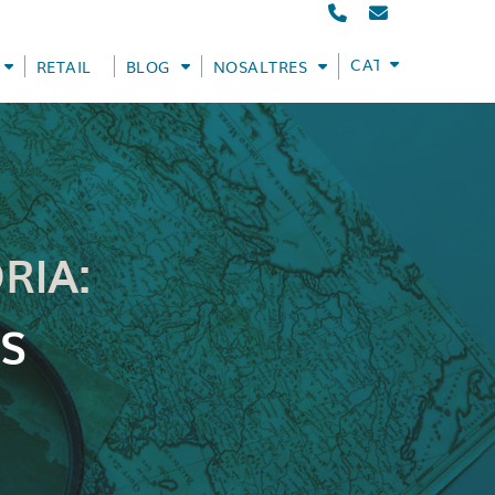
CATALÀ
RETAIL
BLOG
NOSALTRES
RIA:
S