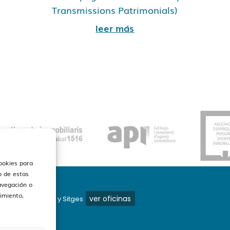
Transmissions Patrimonials)
leer más
cookies para
o de estas
avegación o
timiento,
ver oficinas
os en Barcelona y Sitges