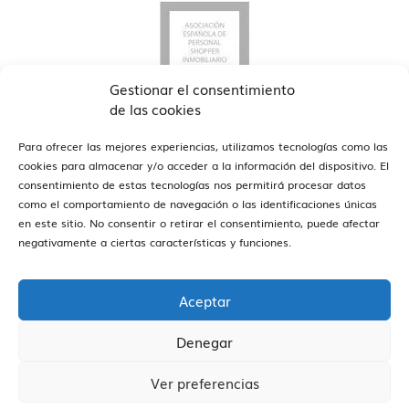
Gestionar el consentimiento
de las cookies
Para ofrecer las mejores experiencias, utilizamos tecnologías como las
cookies para almacenar y/o acceder a la información del dispositivo. El
consentimiento de estas tecnologías nos permitirá procesar datos
como el comportamiento de navegación o las identificaciones únicas
en este sitio. No consentir o retirar el consentimiento, puede afectar
ver oficinas
Estamos en Barcelona y Sitges
negativamente a ciertas características y funciones.
Aceptar
Denegar
Vivendex
2026
Aviso legal
Política de Privacidad
Ver preferencias
Política de Cookies
Canal de Denuncias