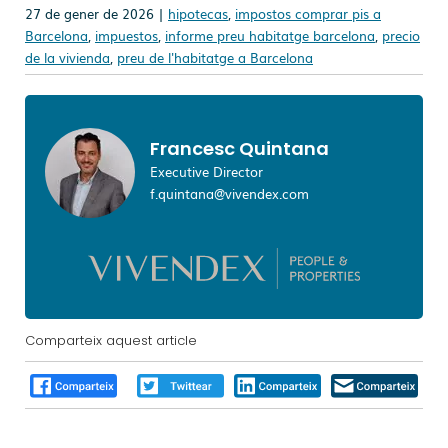
27 de gener de 2026 |
hipotecas
,
impostos comprar pis a
Barcelona
,
impuestos
,
informe preu habitatge barcelona
,
precio
de la vivienda
,
preu de l'habitatge a Barcelona
Francesc Quintana
Executive Director
f.quintana@vivendex.com
Comparteix aquest article