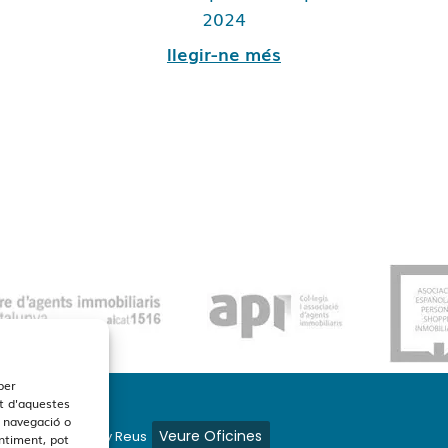
2024
llegir-ne més
per
t d'aquestes
 navegació o
Veure Oficines
s en Barcelona y Reus
entiment, pot