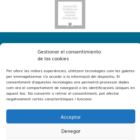
Gestionar el consentimiento
de las cookies
Per oferir les millors experiències, utilitzem tecnologies com les galetes
per emmagatzemar i/o accedir a la informació del dispositiu. El
Veure Oficines
Estamos en Barcelona y Reus
consentiment d'aquestes tecnologies ens permetrà processar dades
com ara el comportament de navegació o les identificacions úniques en
aquest lloc. No consentir o retirar el consentiment, pot afectar
negativament certes característiques i funcions.
Acceptar
Vivendex
2026
Avís Legal
Política de privadesa
Denegar
Política de Cookies