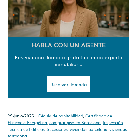
HABLA CON UN AGENTE
Reserva una llamada gratuita con un experto
inmobiliario
Reservar llamada
29-junio-2026 |
Cédula de habitabilidad
,
Certificado de
Eficiencia Energética
,
comprar piso en Barcelona
,
Inspección
Técnica de Edificios
,
Sucesiones
,
viviendas barcelona
,
viviendas
tarragona