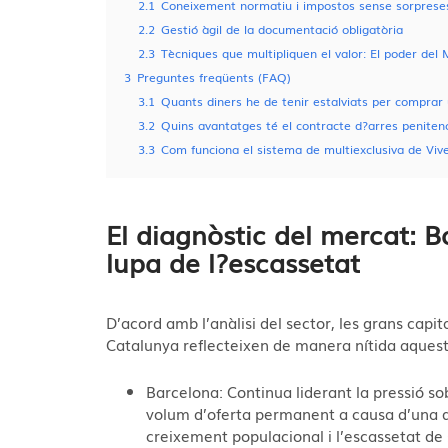
2.1
Coneixement normatiu i impostos sense sorprese
2.2
Gestió àgil de la documentació obligatòria
2.3
Tècniques que multipliquen el valor: El poder del
3
Preguntes freqüents (FAQ)
3.1
Quants diners he de tenir estalviats per comprar
3.2
Quins avantatges té el contracte d?arres penitenc
3.3
Com funciona el sistema de multiexclusiva de Viv
El diagnòstic del mercat: B
lupa de l?escassetat
D’acord amb l’anàlisi del sector, les grans capit
Catalunya reflecteixen de manera nítida aquest 
Barcelona:
Continua liderant la pressió s
volum d’oferta permanent a causa d’una d
creixement populacional i l’escassetat de 