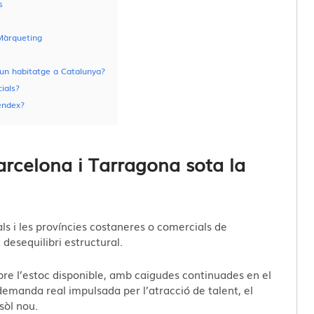
s
 Màrqueting
 un habitatge a Catalunya?
ials?
endex?
arcelona i Tarragona sota la
als i les províncies costaneres o comercials de
desequilibri estructural.
obre l’estoc disponible, amb caigudes continuades en el
emanda real impulsada per l’atracció de talent, el
sòl nou.