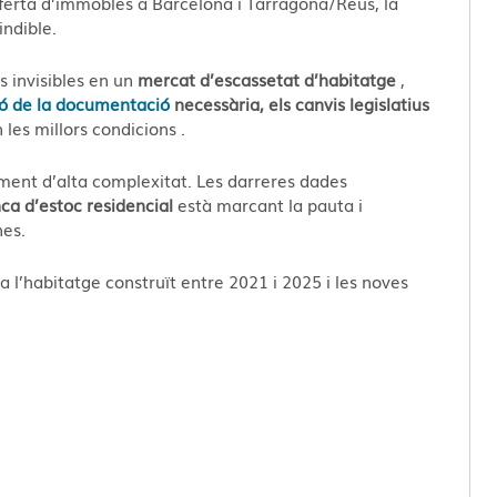
oferta d’immobles a Barcelona i Tarragona/Reus, la
indible.
s invisibles en un
mercat d’escassetat d’habitatge
,
ió de la documentació
necessària, els canvis legislatius
les millors condicions
.
ent d’alta complexitat. Les darreres dades
a d’estoc residencial
està marcant la pauta i
nes.
ra l’habitatge construït entre 2021 i 2025 i les noves