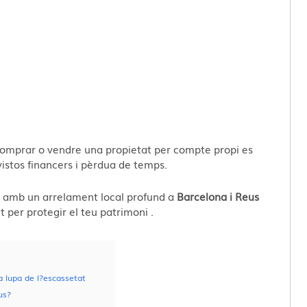
comprar o vendre una propietat per compte propi es
vistos financers i pèrdua de temps.
s
amb un arrelament local profund a
Barcelona i Reus
nt per protegir el teu patrimoni
.
a lupa de l?escassetat
us?