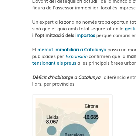
Davant del desequilibri actual i de la manca d’
figura de l’assessor immobiliari local és impresc
Un expert a la zona no només troba oportunitat
sinó que et guia amb total seguretat en la
gest
i l’optimització dels
impostos
perquè compris en 
El
mercat immobiliari a Catalunya
passa un mom
publicades per
Expansión
confirmen que la
manc
tensionant els preus
a les principals àrees urba
Dèficit d’habitatge a Catalunya
: diferència ent
llars, per províncies.