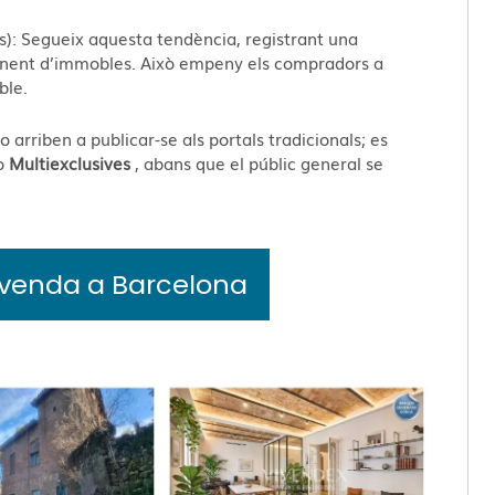
us): Segueix aquesta tendència, registrant una
manent d’immobles. Això empeny els compradors a
ble.
o arriben a publicar-se als portals tradicionals; es
 o
Multiexclusives
, abans que el públic general se
 venda a Barcelona