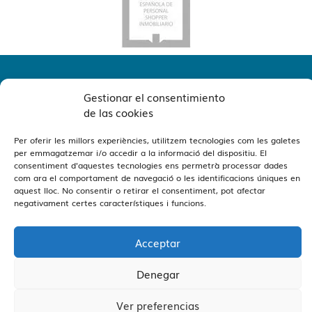
Gestionar el consentimiento
de las cookies
Per oferir les millors experiències, utilitzem tecnologies com les galetes
per emmagatzemar i/o accedir a la informació del dispositiu. El
Veure Oficines
Estamos en Barcelona y Reus
consentiment d'aquestes tecnologies ens permetrà processar dades
com ara el comportament de navegació o les identificacions úniques en
aquest lloc. No consentir o retirar el consentiment, pot afectar
negativament certes característiques i funcions.
Acceptar
Vivendex
2026
Avís Legal
Política de privadesa
Denegar
Política de Cookies
Ver preferencias