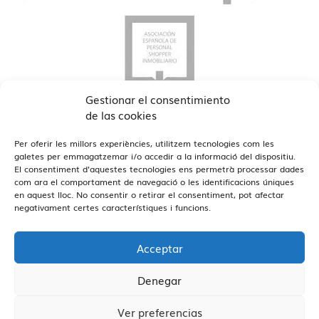
Gestionar el consentimiento
de las cookies
Per oferir les millors experiències, utilitzem tecnologies com les
galetes per emmagatzemar i/o accedir a la informació del dispositiu.
El consentiment d'aquestes tecnologies ens permetrà processar dades
com ara el comportament de navegació o les identificacions úniques
en aquest lloc. No consentir o retirar el consentiment, pot afectar
Veure Oficines
Estamos en Barcelona y Reus
negativament certes característiques i funcions.
Acceptar
Denegar
Vivendex
2026
Avís Legal
Política de privadesa
Ver preferencias