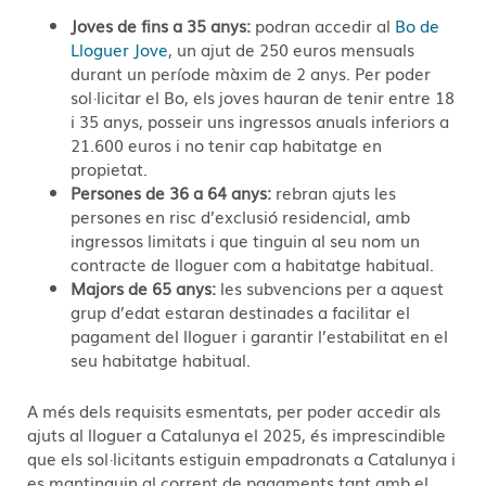
Joves de fins a 35 anys:
podran accedir al
Bo de
Lloguer Jove
, un ajut de 250 euros mensuals
durant un període màxim de 2 anys. Per poder
sol·licitar el Bo, els joves hauran de tenir entre 18
i 35 anys, posseir uns ingressos anuals inferiors a
21.600 euros i no tenir cap habitatge en
propietat.
Persones de 36 a 64 anys:
rebran ajuts les
persones en risc d’exclusió residencial, amb
ingressos limitats i que tinguin al seu nom un
contracte de lloguer com a habitatge habitual.
Majors de 65 anys:
les subvencions per a aquest
grup d’edat estaran destinades a facilitar el
pagament del lloguer i garantir l’estabilitat en el
seu habitatge habitual.
A més dels requisits esmentats, per poder accedir als
ajuts al lloguer a Catalunya el 2025, és imprescindible
que els sol·licitants estiguin empadronats a Catalunya i
es mantinguin al corrent de pagaments tant amb el