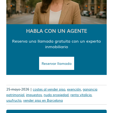
HABLA CON UN AGENTE
Reserva una llamada gratuita con un experto
inmobiliario
Reservar llamada
25-mayo-2026 |
costes al vender piso
,
exención
,
ganancia
patrimonial
,
impuestos
,
nuda propiedad
,
renta vitalicia
,
usufructo
,
vender piso en Barcelona