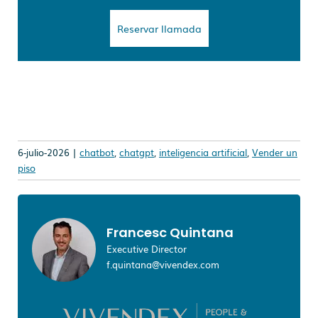
Reservar llamada
6-julio-2026 |
chatbot
,
chatgpt
,
inteligencia artificial
,
Vender un
piso
Francesc Quintana
Executive Director
f.quintana@vivendex.com