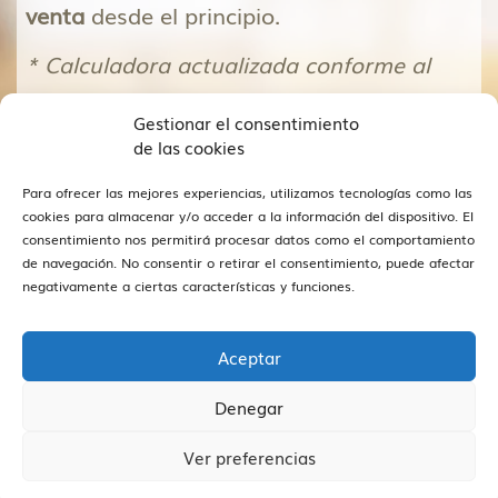
venta
desde el principio.
* Calculadora actualizada conforme al
Real Decreto-ley 26/2021, de 8 de
Gestionar el consentimiento
noviembre, por el que se adapta el texto
de las cookies
refundido de la Ley Reguladora de las
Para ofrecer las mejores experiencias, utilizamos tecnologías como las
Haciendas Locales.
cookies para almacenar y/o acceder a la información del dispositivo. El
consentimiento nos permitirá procesar datos como el comportamiento
de navegación. No consentir o retirar el consentimiento, puede afectar
negativamente a ciertas características y funciones.
Beneficios claros
Aceptar
Denegar
Ver preferencias