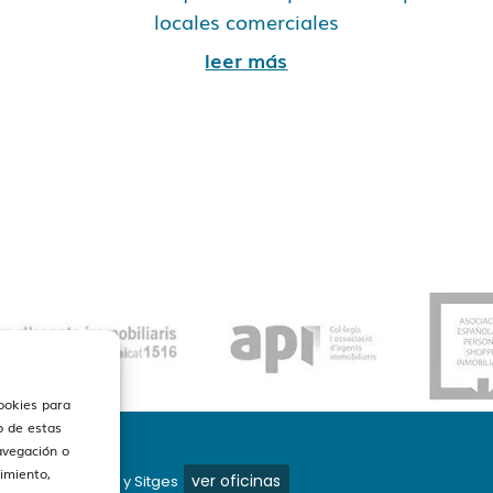
locales comerciales
leer más
cookies para
o de estas
avegación o
timiento,
ver oficinas
os en Barcelona y Sitges