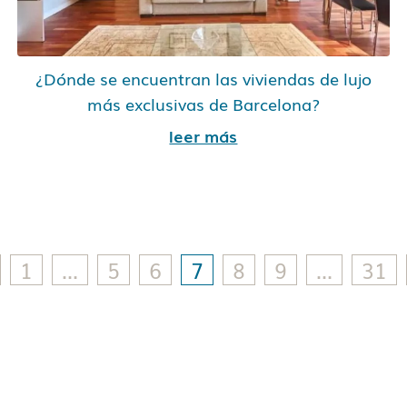
¿Dónde se encuentran las viviendas de lujo
más exclusivas de Barcelona?
leer más
1
…
5
6
7
8
9
…
31