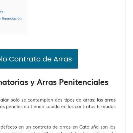
les
 financiación
o Contrato de Arras
matorias y Arras Penitenciales
atalán solo se contemplan dos tipos de arras:
las arras
ras penales no tienen cabida en los contratos firmados
 defecto en un contrato de arras en Cataluña son las
 unas arras penitenciales, estas deberán pactarse de