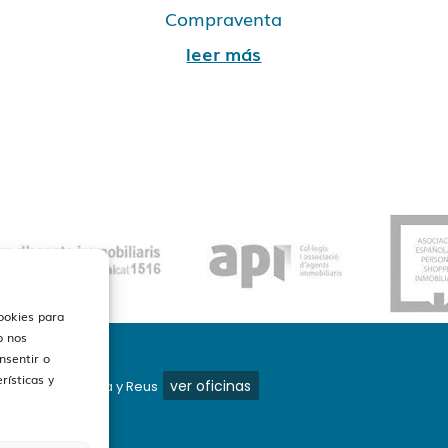
Compraventa
leer más
cookies para
o nos
nsentir o
rísticas y
ver oficinas
mos en Barcelona y Reus