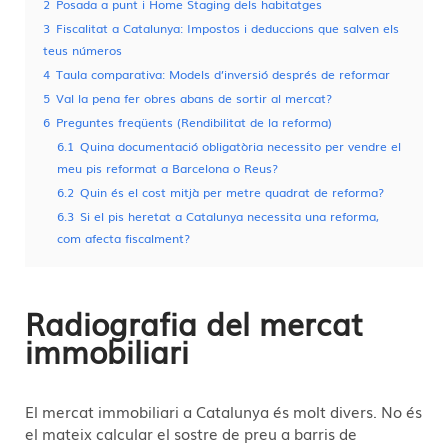
2
Posada a punt i Home Staging dels habitatges
3
Fiscalitat a Catalunya: Impostos i deduccions que salven els
teus números
4
Taula comparativa: Models d’inversió després de reformar
5
Val la pena fer obres abans de sortir al mercat?
6
Preguntes freqüents (Rendibilitat de la reforma)
6.1
Quina documentació obligatòria necessito per vendre el
meu pis reformat a Barcelona o Reus?
6.2
Quin és el cost mitjà per metre quadrat de reforma?
6.3
Si el pis heretat a Catalunya necessita una reforma,
com afecta fiscalment?
Radiografia del mercat
immobiliari
El mercat immobiliari a Catalunya és molt divers. No és
el mateix calcular el sostre de preu a barris de