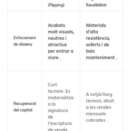
(Flipping)
Rendibilitat
Acabats
Materials
molt visuals,
d’alta
neutres i
resistència,
Enfocament
atractius
soferts i de
de disseny
per entrar a
baix
viure
.
manteniment
.
Curt
termini. Es
A mitjà/llarg
materialitza
termini, diluït
a la
Recuperació
a les rendes
signatura
del capital
mensuals
de
cobrades
.
l’escriptura
de venda
.