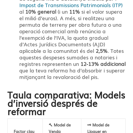
Impost de Transmissions Patrimonials (ITP)
al
10% general
(i un
11%
si el valor supera
el milió d’euros)
. A més, si realitzeu una
permuta de terreny per obra futura o una
operació comercial amb renúncia a
l’exempció de l’IVA, la quota gradual
d’Actes Jurídics Documentats (AJD)
aplicable a la comunitat és del
2,5%
. Totes
aquestes despeses sumades a notaries i
registres representen un
12-13% addicional
que la teva reforma ha d’absorbir i superar
mitjançant la revaloració del pis.
Taula comparativa: Models
d’inversió després de
reformar
🔨 Model de
🗝️ Model de
Factor clau
Venda
Lloguer en