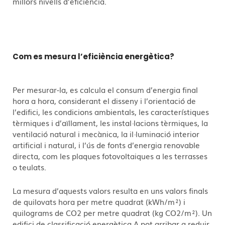
millors nivells d’eficiència.
Com es mesura l’eficiència energètica?
Per mesurar-la, es calcula el consum d’energia final
hora a hora, considerant el disseny i l’orientació de
l’edifici, les condicions ambientals, les característiques
tèrmiques i d’aïllament, les instal·lacions tèrmiques, la
ventilació natural i mecànica, la il·luminació interior
artificial i natural, i l’ús de fonts d’energia renovable
directa, com les plaques fotovoltaiques a les terrasses
o teulats.
La mesura d’aquests valors resulta en uns valors finals
de quilovats hora per metre quadrat (kWh/m²) i
quilograms de CO2 per metre quadrat (kg CO2/m²). Un
edifici de classificació energètica A pot arribar a reduir