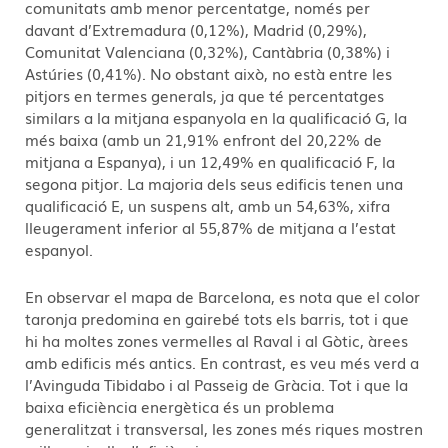
comunitats amb menor percentatge, només per
davant d’Extremadura (0,12%), Madrid (0,29%),
Comunitat Valenciana (0,32%), Cantàbria (0,38%) i
Astúries (0,41%). No obstant això, no està entre les
pitjors en termes generals, ja que té percentatges
similars a la mitjana espanyola en la qualificació G, la
més baixa (amb un 21,91% enfront del 20,22% de
mitjana a Espanya), i un 12,49% en qualificació F, la
segona pitjor. La majoria dels seus edificis tenen una
qualificació E, un suspens alt, amb un 54,63%, xifra
lleugerament inferior al 55,87% de mitjana a l’estat
espanyol.
En observar el mapa de Barcelona, es nota que el color
taronja predomina en gairebé tots els barris, tot i que
hi ha moltes zones vermelles al Raval i al Gòtic, àrees
amb edificis més antics. En contrast, es veu més verd a
l’Avinguda Tibidabo i al Passeig de Gràcia. Tot i que la
baixa eficiència energètica és un problema
generalitzat i transversal, les zones més riques mostren