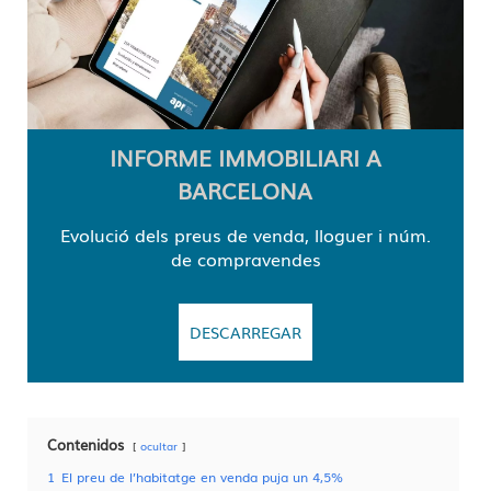
INFORME IMMOBILIARI A
BARCELONA
Evolució dels preus de venda, lloguer i núm.
de compravendes
DESCARREGAR
Contenidos
ocultar
1
El preu de l’habitatge en venda puja un 4,5%