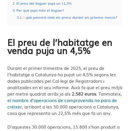
2
El preu del lloguer puja un 11,3%
3
Per què puja més el lloguer?
3.1
I què passarà amb els preus durant els pròxims mesos?
El preu de l’habitatge en
venda puja un 4,5%
Durant el primer trimestre de 2025, el preu de
l’habitatge a Catalunya ha pujat un 4,5% segons les
dades publicades pel Col·legi de Registradors i
analitzades en el seu informe. Això fa que el preu mitjà
per metre quadrat arribi ja als
2.582 euros
. Tanmateix,
el nombre d’operacions de compravenda no para de
créixer
, arribant a les 30.000 operacions a Catalunya,
cosa que representa un 22,5% més que fa un any.
D’aquestes 30.000 operacions, 15.800 s’han produït a