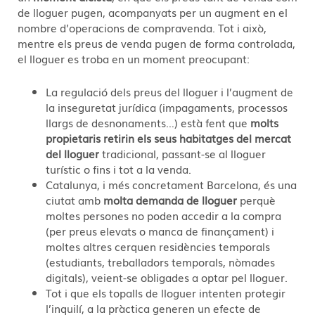
de lloguer pugen, acompanyats per un augment en el
nombre d’operacions de compravenda. Tot i això,
mentre els preus de venda pugen de forma controlada,
el lloguer es troba en un moment preocupant:
La regulació dels preus del lloguer i l’augment de
la inseguretat jurídica (impagaments, processos
llargs de desnonaments…) està fent que
molts
propietaris retirin els seus habitatges del mercat
del lloguer
tradicional, passant-se al lloguer
turístic o fins i tot a la venda.
Catalunya, i més concretament Barcelona, és una
ciutat amb
molta demanda de lloguer
perquè
moltes persones no poden accedir a la compra
(per preus elevats o manca de finançament) i
moltes altres cerquen residències temporals
(estudiants, treballadors temporals, nòmades
digitals), veient-se obligades a optar pel lloguer.
Tot i que els topalls de lloguer intenten protegir
l’inquilí, a la pràctica generen un efecte de