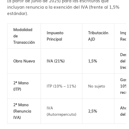
(a partir de junio de 2025) para las escrituras que
incluyan renuncia a la exención del IVA (frente al 1,
5%
estándar).
Modalidad
Impuesto
Tributación
Impa
de
Principal
AJD
Real
Transacción
Dese
Obra Nueva
IVA (21%)
1,5%
del 
(rec
Gast
2ª Mano
ITP (10% – 11%)
No sujeto
10% 
(ITP)
recu
2ª Mano
IVA
Ahor
(Renuncia
2,5%
(Autorrepercuto)
del 
IVA)