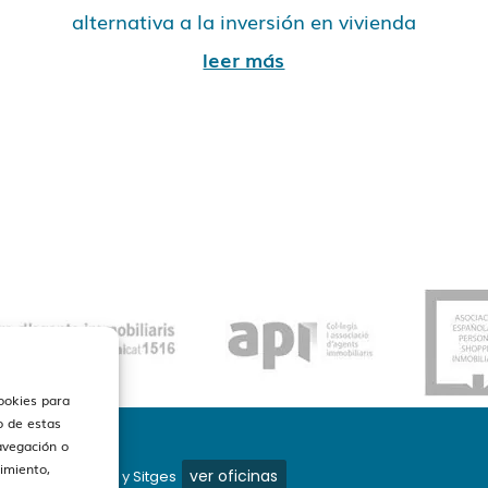
alternativa a la inversión en vivienda
leer más
cookies para
o de estas
avegación o
timiento,
ver oficinas
os en Barcelona y Sitges