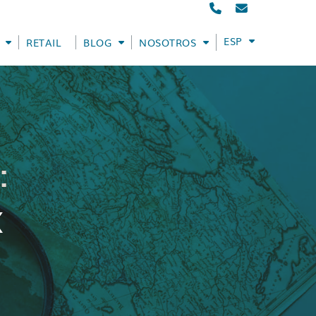
ESPAÑOL
RETAIL
BLOG
NOSOTROS
:
X