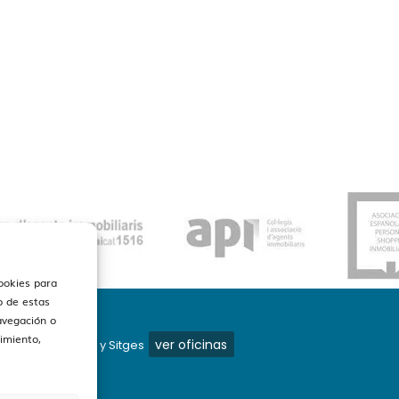
cookies para
o de estas
avegación o
timiento,
ver oficinas
os en Barcelona y Sitges