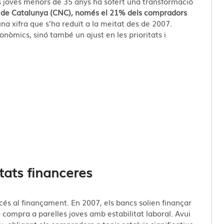
als joves menors de 35 anys ha sofert una transformació
al de Catalunya (CNC), només el 21% dels compradors
una xifra que s’ha reduït a la meitat des de 2007.
nòmics, sinó també un ajust en les prioritats i
ltats financeres
ccés al finançament. En 2007, els bancs solien finançar
la compra a parelles joves amb estabilitat laboral. Avui
u, obligant els compradors a tenir estalvis significatius