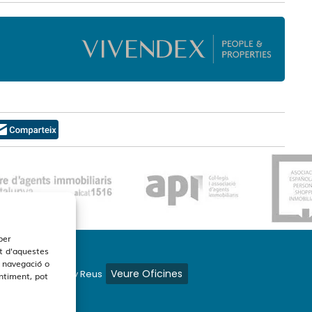
per
t d'aquestes
 navegació o
Veure Oficines
s en Barcelona y Reus
entiment, pot