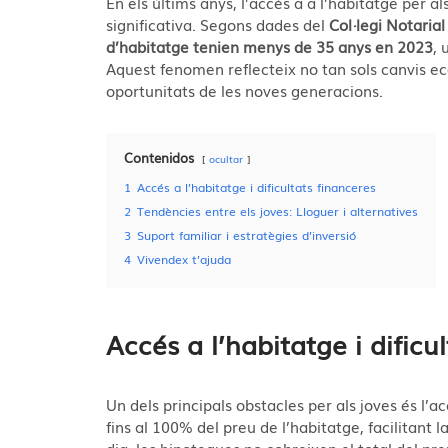
En els últims anys, l’accés a a l’habitatge per 
significativa. Segons dades del
Col·legi Notari
d’habitatge tenien menys de 35 anys en 2023
, 
Aquest fenomen reflecteix no tan sols canvis eco
oportunitats de les noves generacions.
Contenidos
ocultar
1
Accés a l’habitatge i dificultats financeres
2
Tendències entre els joves: Lloguer i alternatives
3
Suport familiar i estratègies d’inversió
4
Vivendex t’ajuda
Accés a l’habitatge i dificu
Un dels principals obstacles per als joves és l’a
fins al 100% del preu de l’habitatge, facilitant 
dia, les hipoteques no cobreixen el total del pre