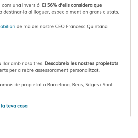
e com una inversió.
El 56% d’ells considera que
a destinar-la al lloguer, especialment en grans ciutats​​.
biliari
de mà del nostre CEO Francesc Quintana
a llar amb nosaltres.
Descobreix les nostres propietats
erts per a rebre assessorament personalitzat.
 somnis de propietat a Barcelona, Reus, Sitges i Sant
 la teva casa