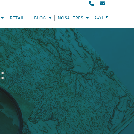
CATALÀ
RETAIL
BLOG
NOSALTRES
:
G