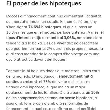
El paper de les hipoteques
L’accés al finançament continua alimentant l’activitat
del mercat immobiliari català. En només l’últim any
s’han signat
74.694 hipoteques
, el que suposa un
16,3% més que en el mateix període anterior. A més,
el
tipus d’interès mitjà es manté al 3,06%,
amb una clara
tendència a la baixa. Des de Vivendex no descartem
que podríem arribar al 2% durant els propers mesos, la
qual cosa mantindria la compra d’habitatge com una
opció atractiva davant del lloguer.
Tanmateix, hi ha dues dades que mostren l’altra cara
de la moneda. D’una banda,
l’endeutament mitjà
continua creixent
: el 73% del valor dels pisos es
finança amb hipoteca, el que indica un major
apalancament de les famílies. D’altra banda,
un 30%
de les compravendes es tanquen sense hipoteca
, ja
sigui amb fons propis o amb altres fórmules de
finançament, la qual cosa confirma que el perfil del