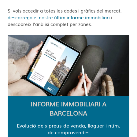
Si vols accedir a totes les dades i gràfics del mercat,
descarrega el nostre últim informe immobiliari
i
descobreix l’anàlisi complet per zones.
INFORME IMMOBILIARI A
BARCELONA
Evolució dels preus de venda, lloguer i núm.
de compravendes