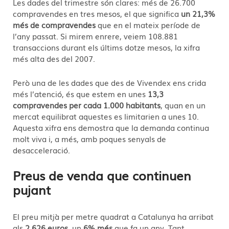
Les dades del trimestre són clares: més de 26.700
compravendes en tres mesos, el que significa
un 21,3%
més de compravendes
que en el mateix període de
l’any passat. Si mirem enrere, veiem 108.881
transaccions durant els últims dotze mesos, la xifra
més alta des del 2007.
Però una de les dades que des de Vivendex ens crida
més l’atenció, és que estem en unes
13,3
compravendes per cada 1.000 habitants
, quan en un
mercat equilibrat aquestes es limitarien a unes 10.
Aquesta xifra ens demostra que la demanda continua
molt viva i, a més, amb poques senyals de
desacceleració.
Preus de venda que continuen
pujant
El preu mitjà per metre quadrat a Catalunya ha arribat
als
2.626 euros
, un
6% més
que fa un any. Tant