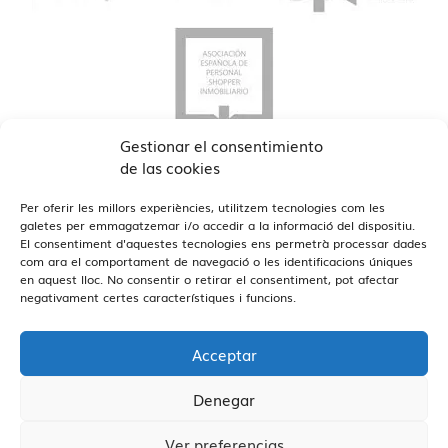
Gestionar el consentimiento
de las cookies
Per oferir les millors experiències, utilitzem tecnologies com les
galetes per emmagatzemar i/o accedir a la informació del dispositiu.
El consentiment d'aquestes tecnologies ens permetrà processar dades
com ara el comportament de navegació o les identificacions úniques
en aquest lloc. No consentir o retirar el consentiment, pot afectar
Veure Oficines
Estamos en Barcelona y Reus
negativament certes característiques i funcions.
Acceptar
Denegar
Vivendex
2026
Avís Legal
Política de privadesa
Ver preferencias