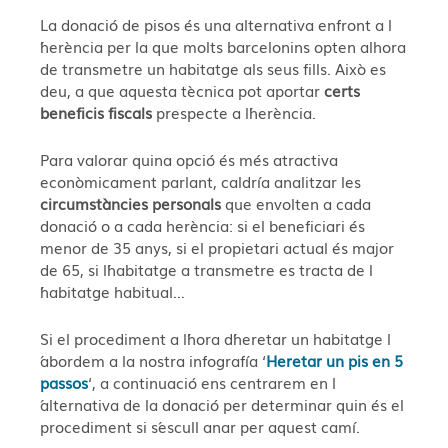
La donació de pisos és una alternativa enfront a l
´herència per la que molts barcelonins opten alhora
de transmetre un habitatge als seus fills. Això es
deu, a que aquesta tècnica pot aportar
certs
beneficis fiscals
prespecte a l´herència.
Para valorar quina opció és més atractiva
econòmicament parlant, caldría analitzar les
circumstàncies personals
que envolten a cada
donació o a cada herència: si el beneficiari és
menor de 35 anys, si el propietari actual és major
de 65, si l´habitatge a transmetre es tracta de l
´habitatge habitual…
Si el procediment a l´hora d´heretar un habitatge l
´abordem a la nostra infografía ‘
Heretar un pis en 5
passos
‘, a continuació ens centrarem en l
´alternativa de la donació per determinar quin és el
procediment si s´escull anar per aquest camí.