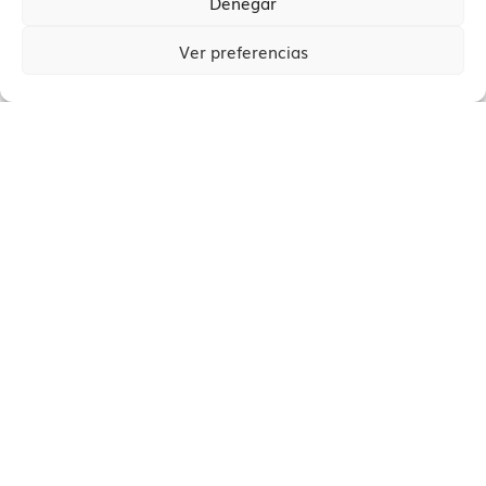
Denegar
Ver preferencias
GESTIONA L’
HERÈNCIA
DEL TEU PIS
EN NOMÉS
5 PASSOS