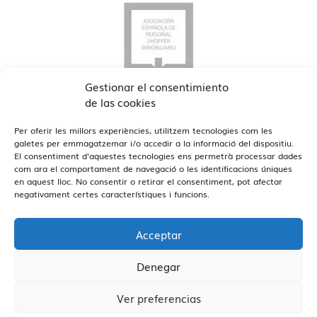
Gestionar el consentimiento
de las cookies
Per oferir les millors experiències, utilitzem tecnologies com les
galetes per emmagatzemar i/o accedir a la informació del dispositiu.
El consentiment d'aquestes tecnologies ens permetrà processar dades
com ara el comportament de navegació o les identificacions úniques
Veure Oficines
en aquest lloc. No consentir o retirar el consentiment, pot afectar
Estamos en Barcelona y Reus
negativament certes característiques i funcions.
Acceptar
Denegar
Vivendex
2026
Avís Legal
Política de privadesa
Ver preferencias
Política de Cookies