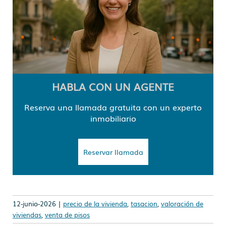
HABLA CON UN AGENTE
Reserva una llamada gratuita con un experto
inmobiliario
Reservar llamada
12-junio-2026 |
precio de la vivienda
,
tasacion
,
valoración de
viviendas
,
venta de pisos