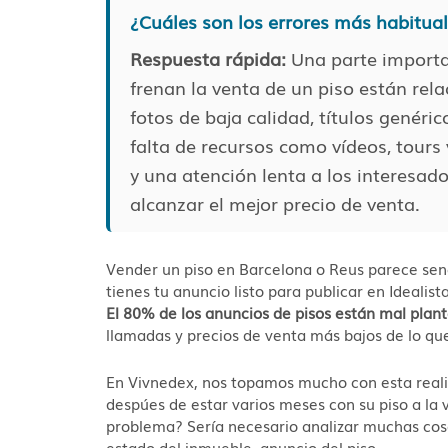
¿Cuáles son los errores más habitual
Respuesta rápida:
Una parte importa
frenan la venta de un piso están rel
fotos de baja calidad, títulos genéri
falta de recursos como vídeos, tours 
y una atención lenta a los interesados
alcanzar el mejor precio de venta.
Vender un piso en Barcelona o Reus parece senci
tienes tu anuncio listo para publicar en Idealis
El 80% de los anuncios de pisos están mal plan
llamadas y precios de venta más bajos de lo qu
En Vivnedex, nos topamos mucho con esta realid
despúes de estar varios meses con su piso a la v
problema? Sería necesario analizar muchas cosa
estado del inmueble, anuncio del piso…