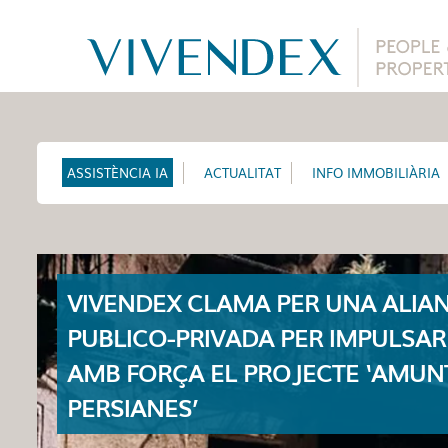
ASSISTÈNCIA IA
ACTUALITAT
INFO IMMOBILIÀRIA
VIVENDEX CLAMA PER UNA ALIA
PUBLICO-PRIVADA PER IMPULSAR
AMB FORÇA EL PROJECTE ‘AMUN
PERSIANES’