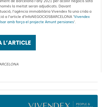
ament de Barcelona l’any 2021 per acollir negocis sota
 només la meitat seran adjudicats. Davant
tuació, l’agència immobiliària Vivendex fa una crida a
ació a l’article d’InfoNEGOCIOSBARCELONA ‘
Vivendex
lsar amb força el projecte Amunt persianes
‘.
 L’ARTICLE
SBARCELONA