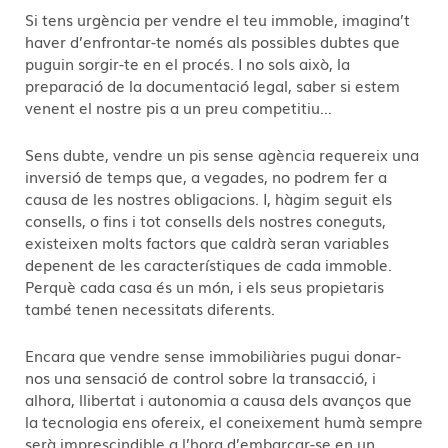
Si tens urgència per vendre el teu immoble, imagina’t
haver d’enfrontar-te només als possibles dubtes que
puguin sorgir-te en el procés. I no sols això, la
preparació de la documentació legal, saber si estem
venent el nostre pis a un preu competitiu…
Sens dubte, vendre un pis sense agència requereix una
inversió de temps que, a vegades, no podrem fer a
causa de les nostres obligacions. I, hàgim seguit els
consells, o fins i tot consells dels nostres coneguts,
existeixen molts factors que caldrà seran variables
depenent de les característiques de cada immoble.
Perquè cada casa és un món, i els seus propietaris
també tenen necessitats diferents.
Encara que vendre sense immobiliàries pugui donar-
nos una sensació de control sobre la transacció, i
alhora, llibertat i autonomia a causa dels avanços que
la tecnologia ens ofereix, el coneixement humà sempre
serà imprescindible a l’hora d’embarcar-se en un