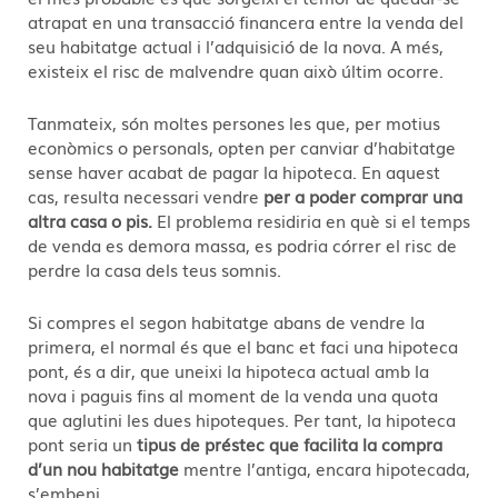
atrapat en una transacció financera entre la venda del
seu habitatge actual i l’adquisició de la nova. A més,
existeix el risc de malvendre quan això últim ocorre.
Tanmateix, són moltes persones les que, per motius
econòmics o personals, opten per canviar d’habitatge
sense haver acabat de pagar la hipoteca. En aquest
cas, resulta necessari vendre
per a poder comprar una
altra casa o pis.
El problema residiria en què si el temps
de venda es demora massa, es podria córrer el risc de
perdre la casa dels teus somnis.
Si compres el segon habitatge abans de vendre la
primera, el normal és que el banc et faci una hipoteca
pont, és a dir, que uneixi la hipoteca actual amb la
nova i paguis fins al moment de la venda una quota
que aglutini les dues hipoteques. Per tant, la hipoteca
pont seria un
tipus de préstec que facilita la compra
d’un nou habitatge
mentre l’antiga, encara hipotecada,
s’embeni.