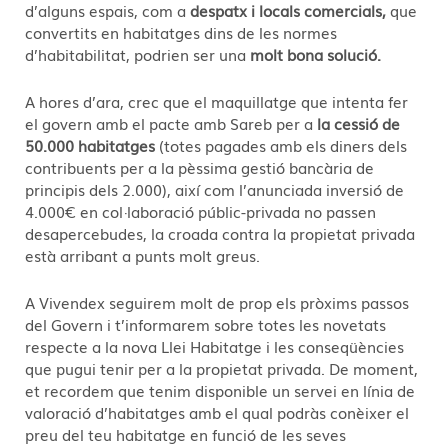
d’alguns espais, com a
despatx i locals comercials,
que
convertits en habitatges dins de les normes
d’habitabilitat, podrien ser una
molt bona solució.
A hores d’ara, crec que el maquillatge que intenta fer
el govern amb el pacte amb Sareb per a
la cessió de
50.000 habitatges
(totes pagades amb els diners dels
contribuents per a la pèssima gestió bancària de
principis dels 2.000), així com l’anunciada inversió de
4.000€ en col·laboració públic-privada no passen
desapercebudes, la croada contra la propietat privada
està arribant a punts molt greus.
A Vivendex seguirem molt de prop els pròxims passos
del Govern i t’informarem sobre totes les novetats
respecte a la nova Llei Habitatge i les conseqüències
que pugui tenir per a la propietat privada. De moment,
et recordem que tenim disponible un servei en línia de
valoració d’habitatges amb el qual podràs conèixer el
preu del teu habitatge en funció de les seves