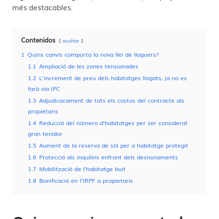
més destacables.
Contenidos
ocultar
1
Quins canvis comporta la nova llei de lloguers?
1.1
Ampliació de les zones tensionades
1.2
L’increment de preu dels habitatges llogats, ja no es
farà via IPC
1.3
Adjudicacament de tots els costos del contracte als
propietaris
1.4
Reducció del número d’habitatges per ser considerat
gran tenidor
1.5
Aument de la reserva de sòl per a habitatge protegit
1.6
Protecció als inquilins enfront dels desnonaments
1.7
Mobilització de l’habitatge buit
1.8
Bonificació en l’IRPF a propietaris