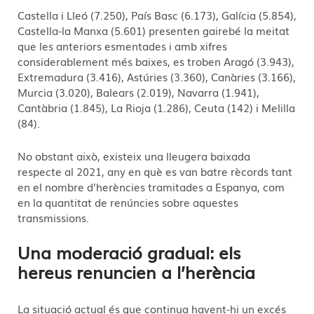
Castella i Lleó (7.250), País Basc (6.173), Galícia (5.854),
Castella-la Manxa (5.601) presenten gairebé la meitat
que les anteriors esmentades i amb xifres
considerablement més baixes, es troben Aragó (3.943),
Extremadura (3.416), Astúries (3.360), Canàries (3.166),
Murcia (3.020), Balears (2.019), Navarra (1.941),
Cantàbria (1.845), La Rioja (1.286), Ceuta (142) i Melilla
(84).
No obstant això, existeix una lleugera baixada
respecte al 2021, any en què es van batre rècords tant
en el nombre d’herències tramitades a Espanya, com
en la quantitat de renúncies sobre aquestes
transmissions.
Una moderació gradual: els
hereus renuncien a l’herència
La situació actual és que continua havent-hi un excés