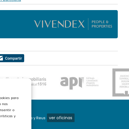
cookies para
o nos
nsentir o
rísticas y
ver oficinas
mos en Barcelona y Reus