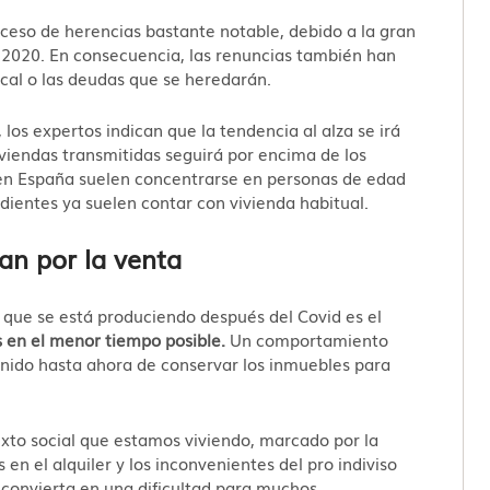
xceso de herencias bastante notable, debido a la gran
 2020. En consecuencia, las renuncias también han
scal o las deudas que se heredarán.
 los expertos indican que la tendencia al alza se irá
viendas transmitidas seguirá por encima de los
 en España suelen concentrarse en personas de edad
dientes ya suelen contar con vivienda habitual.
an por la venta
 que se está produciendo después del Covid es el
s en el menor tiempo posible.
Un comportamiento
tenido hasta ahora de conservar los inmuebles para
exto social que estamos viviendo, marcado por la
s en el alquiler y los inconvenientes del pro indiviso
convierta en una dificultad para muchos.