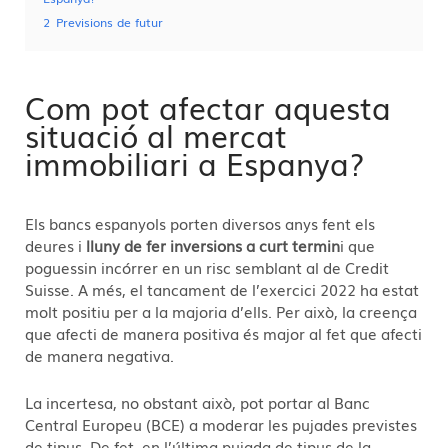
2
Previsions de futur
Com pot afectar aquesta
situació al mercat
immobiliari a Espanya?
Els bancs espanyols porten diversos anys fent els
deures i
lluny de fer inversions a curt termin
i que
poguessin incórrer en un risc semblant al de Credit
Suisse. A més, el tancament de l’exercici 2022 ha estat
molt positiu per a la majoria d’ells. Per això, la creença
que afecti de manera positiva és major al fet que afecti
de manera negativa.
La incertesa, no obstant això, pot portar al Banc
Central Europeu (BCE) a moderar les pujades previstes
de tipus. De fet, en l’última pujada de tipus de la