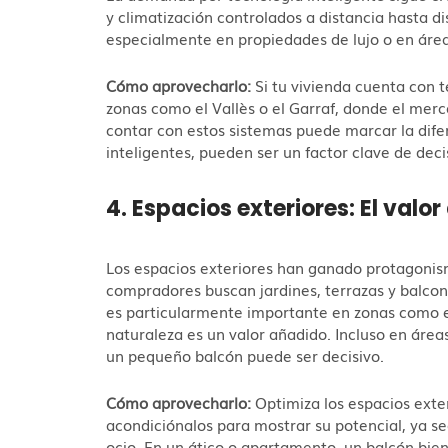
y climatización controlados a distancia hasta d
especialmente en propiedades de lujo o en áre
Cómo aprovecharlo:
Si tu vivienda cuenta con t
zonas como el Vallès o el Garraf, donde el mer
contar con estos sistemas puede marcar la dif
inteligentes, pueden ser un factor clave de deci
4. Espacios exteriores: El valor
Los espacios exteriores han ganado protagonis
compradores buscan jardines, terrazas y balcon
es particularmente importante en zonas como el
naturaleza es un valor añadido. Incluso en áre
un pequeño balcón puede ser decisivo.
Cómo aprovecharlo:
Optimiza los espacios exter
acondiciónalos para mostrar su potencial, ya se
ocio. En un ático o apartamento, un balcón bi