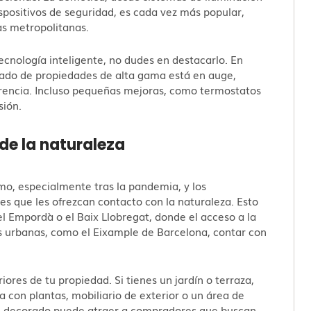
ispositivos de seguridad, es cada vez más popular,
as metropolitanas.
ecnología inteligente, no dudes en destacarlo. En
cado de propiedades de alta gama está en auge,
erencia. Incluso pequeñas mejoras, como termostatos
sión.
 de la naturaleza
mo, especialmente tras la pandemia, y los
es que les ofrezcan contacto con la naturaleza. Esto
 Empordà o el Baix Llobregat, donde el acceso a la
as urbanas, como el Eixample de Barcelona, contar con
iores de tu propiedad. Si tienes un jardín o terraza,
a con plantas, mobiliario de exterior o un área de
en decorado puede atraer a compradores que buscan