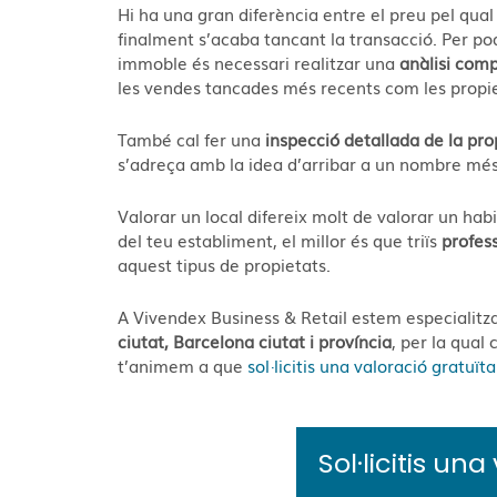
Hi ha una gran diferència entre el preu pel qual 
finalment s’acaba tancant la transacció. Per po
immoble és necessari realitzar una
anàlisi com
les vendes tancades més recents com les propi
T
ambé cal fer una
inspecció detallada de la pro
s’adreça amb la idea d’arribar a un nombre mé
Valorar un local difereix molt de valorar un habi
del teu establiment, el millor és que triïs
profess
aquest tipus de propietats.
A Vivendex Business & Retail estem especialitz
ciutat, Barcelona ciutat i província
, per la qual
t’animem a que
sol·licitis una valoració gratuïta
Sol·licitis un