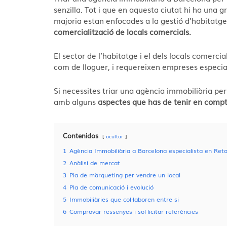
senzilla. Tot i que en aquesta ciutat hi ha una gr
majoria estan enfocades a la gestió d’habitatge
comercialització de locals comercials.
El sector de l’habitatge i el dels locals comerci
com de lloguer, i requereixen empreses especial
S
i necessites triar una agència immobiliària pe
amb alguns
aspectes que has de tenir en comp
Contenidos
ocultar
1
Agència Immobiliària a Barcelona especialista en Reta
2
Anàlisi de mercat
3
Pla de màrqueting per vendre un local
4
Pla de comunicació i evolució
5
Immobiliàries que col·laboren entre si
6
Comprovar ressenyes i sol·licitar referències