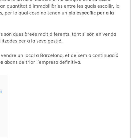
an quantitat d’immobiliàries entre les quals escollir, la
s, per la qual cosa no tenen un
pla específic per a la
als són dues àrees molt diferents, tant si són en venda
itzades per a la seva gestió.
r vendre un local a Barcelona, et deixem a continuació
te
abans de triar l’empresa definitiva.
il