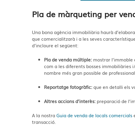
Pla de màrqueting per vend
U
na bona agència immobiliària haurà d’elabora
que comercialitzarà i a les seves característiqu
d’incloure el següent:
Pla de venda múltiple:
mostrar l’immoble a
com a les diferents bosses immobiliàries i
nombre més gran possible de professionals
Reportatge fotogràfic:
que en detalli els v
Altres accions d’interès:
preparació de l’im
A la nostra
Guia de venda de locals comercials
e
transacció.