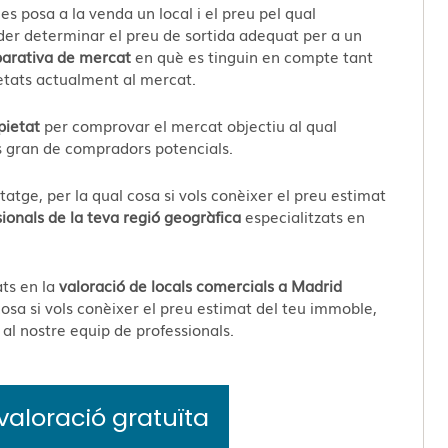
es posa a la venda un local i el preu pel qual
der determinar el preu de sortida adequat per a un
parativa de mercat
en què es tinguin en compte tant
etats actualment al mercat.
pietat
per comprovar el mercat objectiu al qual
s gran de compradors potencials.
tatge, per la qual cosa si vols conèixer el preu estimat
ionals de la teva regió geogràfica
especialitzats en
ats en la
valoració de locals comercials a Madrid
 cosa si vols conèixer el preu estimat del teu immoble,
al nostre equip de professionals.
a valoració gratuïta