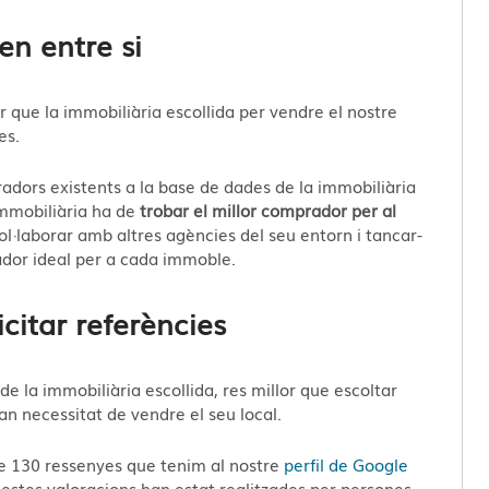
en entre si
ar que la immobiliària escollida per vendre el nostre
es.
radors existents a la base de dades de la immobiliària
 immobiliària ha de
trobar el millor comprador per al
ol·laborar amb altres agències del seu entorn i tancar-
rador ideal per a cada immoble.
citar referències
 de la immobiliària escollida, res millor que escoltar
an necessitat de vendre el seu local.
 de 130 ressenyes que tenim al nostre
perfil de Google
uestes valoracions han estat realitzades per persones