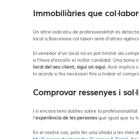
Immobiliàries que col·labor
Un altre indicatiu de professionalitat és detect
local a Barcelona col·labori amb d’altres agènci
El venedor d’un local no es pot limitar als comp
a l’hora d’escollir el millor candidat. Una bona
local del seu client, sigui on sigui.
Això implica c
hi acords si fos necessari fins a trobar el comp
Comprovar ressenyes i sol·li
I si encara tens dubtes sobre la professionalitat
l’
experiència de les persones
que igual que tu h
En el nostre cas, pots fer una ullada a les més
My Business de Vivendex Business & Retail
. Aq