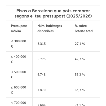
Pisos a Barcelona que pots comprar
segons el teu pressupost (2025/2026)
Pressupost
Núm. habitatges
% sobre
màxim
disponibles
l’oferta total
≤ 300.000
3.315
27,1 %
€
≤ 400.000
5.225
42,7 %
€
≤ 500.000
6.748
55,2 %
€
≤ 600.000
7.870
64,3 %
€
≤ 700.000
8.694
71,1 %