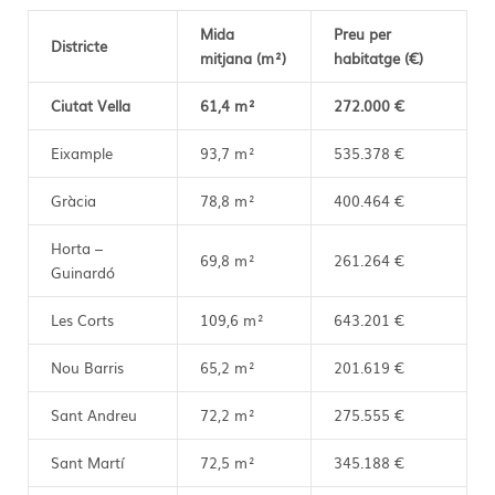
Mida
Preu per
Districte
mitjana (m²)
habitatge (€)
Ciutat Vella
61,4 m²
272.000 €
Eixample
93,7 m²
535.378 €
Gràcia
78,8 m²
400.464 €
Horta –
69,8 m²
261.264 €
Guinardó
Les Corts
109,6 m²
643.201 €
Nou Barris
65,2 m²
201.619 €
Sant Andreu
72,2 m²
275.555 €
Sant Martí
72,5 m²
345.188 €