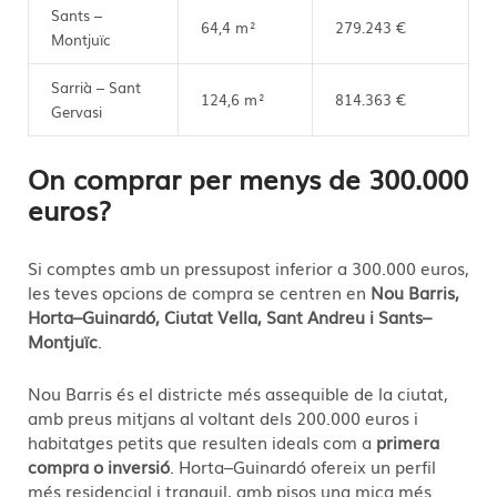
Sants –
64,4 m²
279.243 €
Montjuïc
Sarrià – Sant
124,6 m²
814.363 €
Gervasi
On comprar per menys de 300.000
euros?
Si comptes amb un pressupost inferior a 300.000 euros,
les teves opcions de compra se centren en
Nou Barris,
Horta–Guinardó, Ciutat Vella, Sant Andreu i Sants–
Montjuïc
.
Nou Barris és el districte més assequible de la ciutat,
amb preus mitjans al voltant dels 200.000 euros i
habitatges petits que resulten ideals com a
primera
compra o inversió
. Horta–Guinardó ofereix un perfil
més residencial i tranquil, amb pisos una mica més