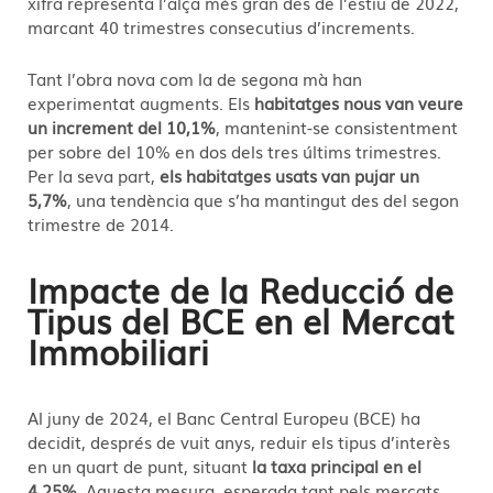
xifra representa l’alça més gran des de l’estiu de 2022,
marcant 40 trimestres consecutius d’increments.
Tant l’obra nova com la de segona mà han
experimentat augments. Els
habitatges nous van veure
un increment del 10,1%
, mantenint-se consistentment
per sobre del 10% en dos dels tres últims trimestres.
Per la seva part,
els habitatges usats van pujar un
5,7%
, una tendència que s’ha mantingut des del segon
trimestre de 2014.
Impacte de la Reducció de
Tipus del BCE en el Mercat
Immobiliari
Al juny de 2024, el Banc Central Europeu (BCE) ha
decidit, després de vuit anys, reduir els tipus d’interès
en un quart de punt, situant
la taxa principal en el
4,25%
. Aquesta mesura, esperada tant pels mercats