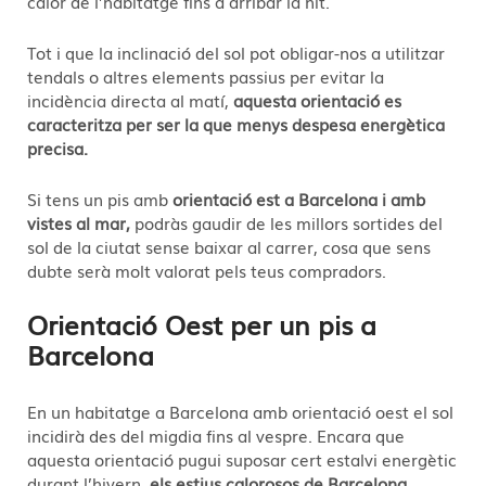
calor de l’habitatge fins a arribar la nit.
Tot i que la inclinació del sol pot obligar-nos a utilitzar
tendals o altres elements passius per evitar la
incidència directa al matí,
aquesta orientació es
caracteritza per ser la que menys despesa energètica
precisa.
Si tens un pis amb
orientació est a Barcelona i amb
vistes al mar,
podràs gaudir de les millors sortides del
sol de la ciutat sense baixar al carrer, cosa que sens
dubte serà molt valorat pels teus compradors.
Orientació Oest per un pis a
Barcelona
En un habitatge a Barcelona amb orientació oest el sol
incidirà des del migdia fins al vespre. Encara que
aquesta orientació pugui suposar cert estalvi energètic
durant l’hivern,
els estius calorosos de Barcelona