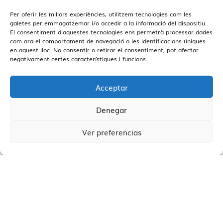
Per oferir les millors experiències, utilitzem tecnologies com les
Beneficis clars
galetes per emmagatzemar i/o accedir a la informació del dispositiu.
El consentiment d'aquestes tecnologies ens permetrà processar dades
com ara el comportament de navegació o les identificacions úniques
en aquest lloc. No consentir o retirar el consentiment, pot afectar
negativament certes característiques i funcions.
Acceptar
Denegar
Ver preferencias
ELABOREM UN
PLA DE COMERCIALITZACIÓ