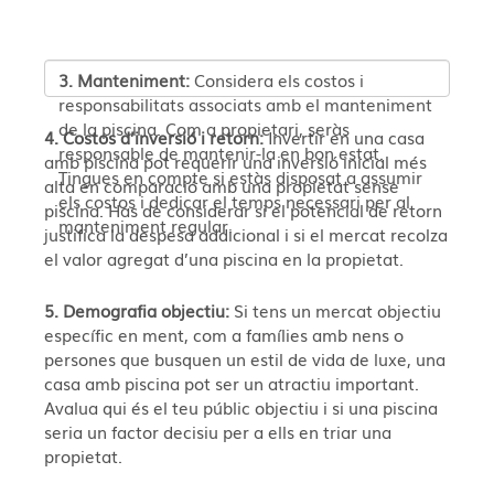
3. Manteniment:
Considera els costos i
responsabilitats associats amb el manteniment
de la piscina. Com a propietari, seràs
4. Costos d’inversió i retorn:
Invertir en una casa
responsable de mantenir-la en bon estat.
amb piscina pot requerir una inversió inicial més
Tingues en compte si estàs disposat a assumir
alta en comparació amb una propietat sense
els costos i dedicar el temps necessari per al
piscina. Has de considerar si el potencial de retorn
manteniment regular.
justifica la despesa addicional i si el mercat recolza
el valor agregat d’una piscina en la propietat.
5. Demografia objectiu:
Si tens un mercat objectiu
específic en ment, com a famílies amb nens o
persones que busquen un estil de vida de luxe, una
casa amb piscina pot ser un atractiu important.
Avalua qui és el teu públic objectiu i si una piscina
seria un factor decisiu per a ells en triar una
propietat.