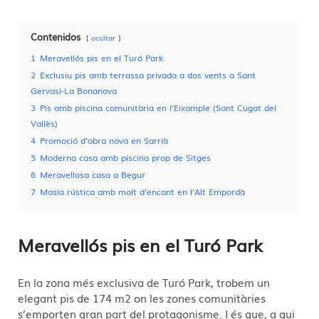
Contenidos
ocultar
1
Meravellós pis en el Turó Park
2
Exclusiu pis amb terrassa privada a dos vents a Sant
Gervasi-La Bonanova
3
Pis amb piscina comunitària en l’Eixample (Sant Cugat del
Vallès)
4
Promoció d’obra nova en Sarrià
5
Moderna casa amb piscina prop de Sitges
6
Meravellosa casa a Begur
7
Masia rústica amb molt d’encant en l’Alt Empordà
Meravellós pis en el Turó Park
En la zona més exclusiva de Turó Park, trobem un
elegant pis de 174 m2 on les zones comunitàries
s’emporten gran part del protagonisme. I és que, a qui