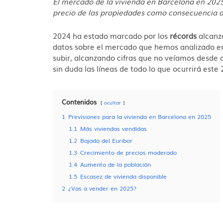
El mercado de la vivienda en Barcelona en 202
precio de las propiedades como consecuencia de
2024 ha estado marcado por los
récords
alcanza
datos sobre el mercado que hemos analizado e
subir, alcanzando cifras que no veíamos desde a
sin duda las líneas de todo lo que ocurrirá este
Contenidos
ocultar
1
Previsiones para la vivienda en Barcelona en 2025
1.1
Más viviendas vendidas
1.2
Bajada del Euribor
1.3
Crecimiento de precios moderado
1.4
Aumento de la población
1.5
Escasez de vivienda disponible
2
¿Vas a vender en 2025?