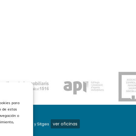
cookies para
o de estas
avegación o
timiento,
ver oficinas
os en Barcelona y Sitges