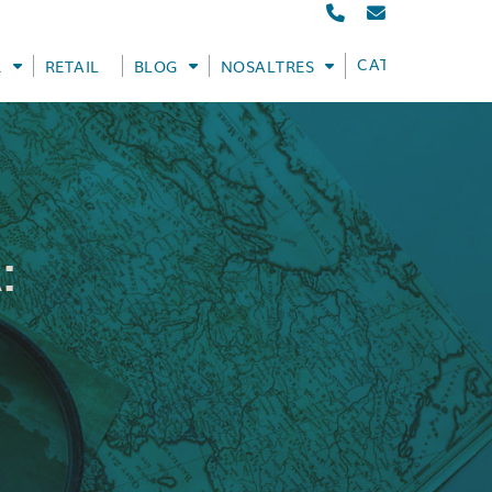
CATALÀ
R
RETAIL
BLOG
NOSALTRES
: