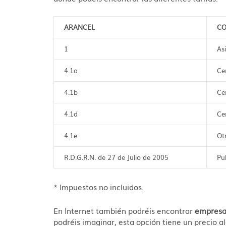
ARANCEL
CO
1
As
4.1a
Ce
4.1b
Ce
4.1d
Ce
4.1e
Ot
R.D.G.R.N. de 27 de Julio de 2005
Pu
* Impuestos no incluidos.
En Internet también podréis encontrar
empresas
podréis imaginar, esta opción tiene un precio 