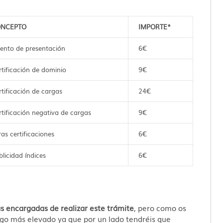
NCEPTO
IMPORTE*
iento de presentación
6€
rtificación de dominio
9€
rtificación de cargas
24€
rtificación negativa de cargas
9€
ras certificaciones
6€
blicidad índices
6€
 encargadas de realizar este trámite
, pero como os
algo más elevado ya que por un lado tendréis que