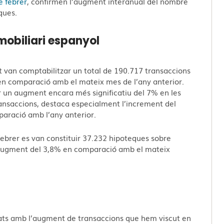
e febrer
, confirmen l’augment interanual del nombre
ques.
mobiliari espanyol
at van comptabilitzar un total de 190.717 transaccions
en comparació amb el mateix mes de l’any anterior.
un augment encara més significatiu del 7% en les
ansaccions, destaca especialment l’increment del
paració amb l’any anterior.
 febrer es van constituir 37.232 hipoteques sobre
r augment del 3,8% en comparació amb el mateix
eats amb l’augment de transaccions que hem viscut en