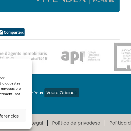
per
t d'aquestes
 navegació o
Veure Oficines
s en Barcelona y Reus
entiment, pot
ferencias
2026
Avís Legal
Política de privadesa
Política 