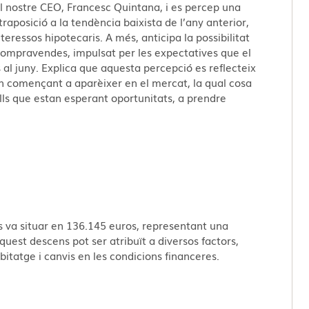
 el nostre CEO, Francesc Quintana, i es percep una
aposició a la tendència baixista de l’any anterior,
nteressos hipotecaris. A més, anticipa la possibilitat
ompravendes, impulsat per les expectatives que el
 al juny. Explica que aquesta percepció es reflecteix
an començant a aparèixer en el mercat, la qual cosa
lls que estan esperant oportunitats, a prendre
s va situar en 136.145 euros, representant una
quest descens pot ser atribuït a diversos factors,
abitatge i canvis en les condicions financeres.