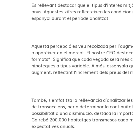
És rellevant destacar que el tipus d’interès mit
anys. Aquestes xifres reflecteixen les condicion
espanyol durant el període analitzat.
Aquesta percepció es veu recolzada per l’augm
a aparèixer en el mercat. El nostre CEO destaca
formats”. Significa que cada vegada serà més co
hipoteques a tipus variable. A més, assenyala q
augment, reflectint l’increment dels preus del 
També, s’emfatitza la rellevància d’analitzar l
de transaccions, per a determinar la continuïta
possibilitat d’una disminució, destaca la import
Gairebé 200.000 habitatges transmesos cada mes
expectatives anuals.