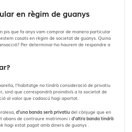
cular en règim de guanys
n pis que fa anys vam comprar de manera particular
, estem casats en règim de societat de guanys. Quina
 transacció? Per determinar-ho haurem de respondre a
iar?
arella, l’habitatge no tindrà consideració de privatiu
ir, sinó que correspondrà proindivís a la societat de
ció al valor que cadascú hagi aportat.
uralesa,
d’una banda serà privatiu
del cònjuge que en
at abans de contraure matrimoni i
d’altra banda tindrà
è hagi estat pagat amb diners de guanys .