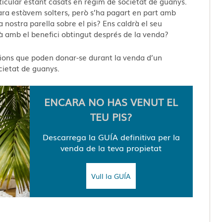
icular estant casats en règim de societat de guanys.
ra estàvem solters, però s’ha pagart en part amb
a nostra parella sobre el pis? Ens caldrà el seu
 amb el benefici obtingut després de la venda?
acions que poden donar-se durant la venda d’un
cietat de guanys.
ENCARA NO HAS VENUT EL
TEU PIS?
Descarrega la GUÍA definitiva per la
venda de la teva propietat
Vull la GUÍA