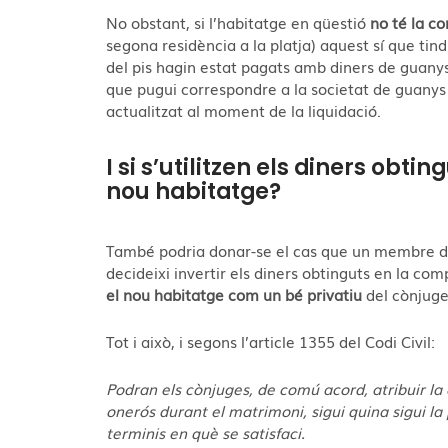
No obstant, si l’habitatge en qüestió
no té la co
segona residència a la platja) aquest sí que tindr
del pis hagin estat pagats amb diners de guany
que pugui correspondre a la societat de guanys
actualitzat al moment de la liquidació.
I si s’utilitzen els diners obt
nou habitatge?
També podria donar-se el cas que un membre de 
decideixi invertir els diners obtinguts en la co
el nou habitatge com un bé privatiu
del cònjuge
Tot i això, i segons l’article 1355 del Codi Civil:
Podran els cònjuges, de comú acord, atribuir la 
onerós durant el matrimoni, sigui quina sigui la
terminis en què se satisfaci.