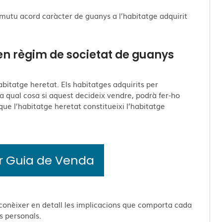
e mutu acord caràcter de guanys a l’habitatge adquirit
en règim de societat de guanys
bitatge heretat. Els habitatges adquirits per
 la qual cosa si aquest decideix vendre, podrà fer-ho
que l’habitatge heretat constitueixi l’habitatge
r Guia de Venda
conèixer en detall les implicacions que comporta cada
s personals.