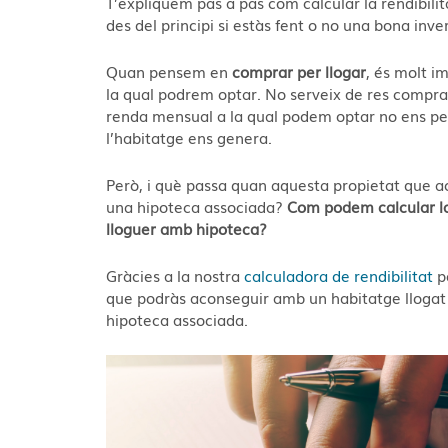
T’expliquem pas a pas com calcular la rendibili
des del principi si estàs fent o no una bona inve
Quan pensem en
comprar per llogar
, és molt im
la qual podrem optar. No serveix de res compr
renda mensual a la qual podem optar no ens perm
l’habitatge ens genera.
Però, i què passa quan aquesta propietat que a
una hipoteca associada?
Com podem calcular la
lloguer amb hipoteca?
Gràcies a la nostra
calculadora de rendibilitat
p
que podràs aconseguir amb un habitatge llogat 
hipoteca associada.