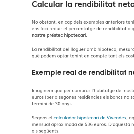
Calcular la rendibilitat ne
No obstant, en cap dels exemples anteriors ten
ens faci reduir el percentatge de rendibilitat 
nostre préstec hipotecari.
La rendibilitat del lloguer amb hipoteca, mesura l
què podem optar tenint en compte tant els costo
Exemple real de rendibilitat 
Imaginem que per comprar l’habitatge del nostr
euros (per a segones residències els bancs no so
termini de 30 anys.
S
egons el
calculador hipotecari de Vivendex
, a
mensual aproximada de 536 euros. D’aquesta mane
els següents.