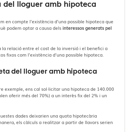
ta del lloguer amb hipoteca
im en compte l’existència d’una possible hipoteca que
a què podem optar a causa dels
interessos generats pel
a relació entre el cost de la inversió i el benefici a
s fixos com l’existència d’una possible hipoteca.
neta del lloguer amb hipoteca
e exemple, ens cal sol·licitar una hipoteca de 140.000
len oferir més del 70%) a un interès fix del 2% i un
questes dades deixarien una quota hipotecària
ra, els càlculs a realitzar a partir de llavors serien